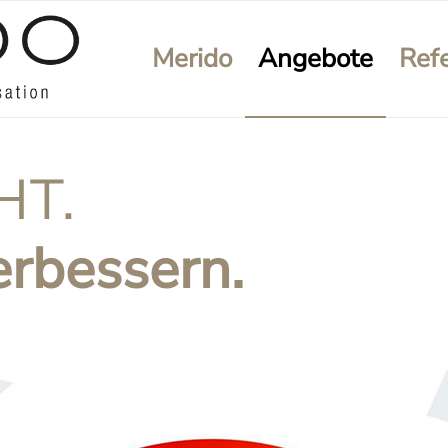
Hauptnavigation
Merido
Angebote
Ref
HT.
erbessern.